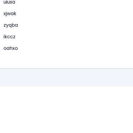
uiusa
xjwak
zyqba
ikccz
oahxo