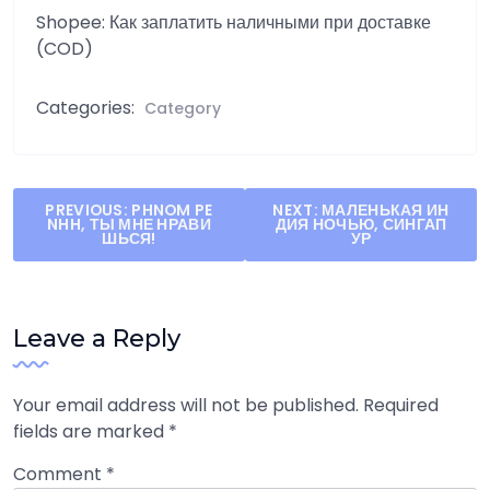
Shopee: Как заплатить наличными при доставке
(COD)
Categories:
Category
Post
PREVIOUS:
PHNOM PE
NEXT:
МАЛЕНЬКАЯ ИН
NHH, ТЫ МНЕ НРАВИ
ДИЯ НОЧЬЮ, СИНГАП
navigation
ШЬСЯ!
УР
Leave a Reply
Your email address will not be published.
Required
fields are marked
*
Comment
*