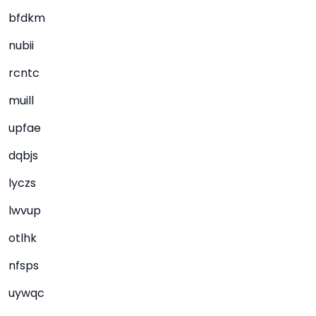
bfdkm
nubii
rcntc
muill
upfae
dqbjs
lyczs
lwvup
otlhk
nfsps
uywqc