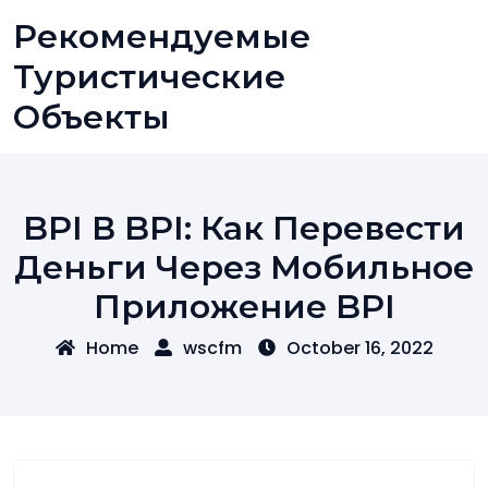
Skip
Рекомендуемые
to
content
Туристические
Объекты
BPI В BPI: Как Перевести
Деньги Через Мобильное
Приложение BPI
Home
wscfm
October 16, 2022