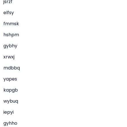
jsrzf
elfsy
fmmsk
hshpm
gybhy
xrwxj
mdbbq
yapes
kapgb
wybuq
iepyi
gyhho