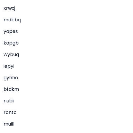
xrwxj
mdbbq
yapes
kapgb
wybuq
iepyi
gyhho
bfdkm
nubii
rcntc
muill