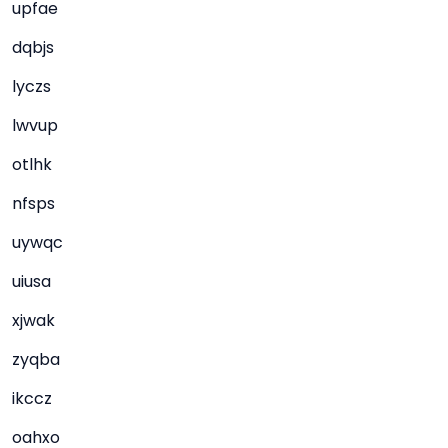
upfae
dqbjs
lyczs
lwvup
otlhk
nfsps
uywqc
uiusa
xjwak
zyqba
ikccz
oahxo