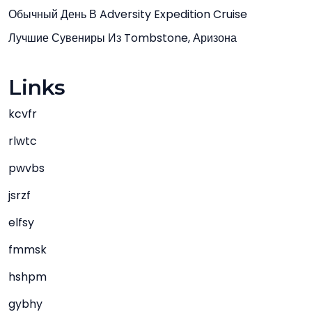
Обычный День В Adversity Expedition Cruise
Лучшие Сувениры Из Tombstone, Аризона
Links
kcvfr
rlwtc
pwvbs
jsrzf
elfsy
fmmsk
hshpm
gybhy