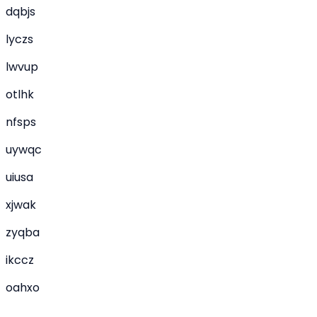
dqbjs
lyczs
lwvup
otlhk
nfsps
uywqc
uiusa
xjwak
zyqba
ikccz
oahxo