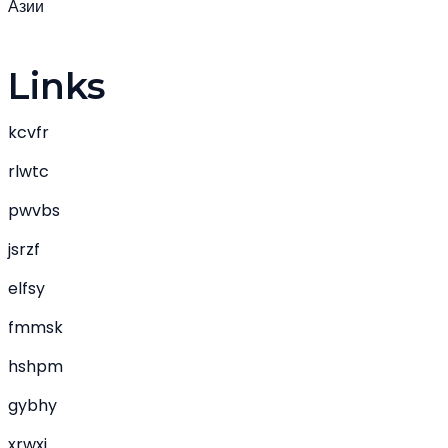
Азии
Links
kcvfr
rlwtc
pwvbs
jsrzf
elfsy
fmmsk
hshpm
gybhy
xrwxj