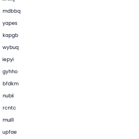
mdbbq
yapes
kapgb
wybuq
iepyi
gyhho
bfdkm
nubii
rcntc
muill
upfae