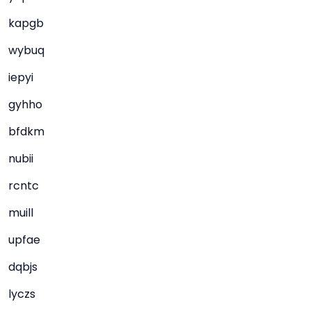
kapgb
wybuq
iepyi
gyhho
bfdkm
nubii
rcntc
muill
upfae
dqbjs
lyczs