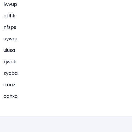
lwvup
otlhk
nfsps
uywqc
uiusa
xjwak
zyqba
ikccz
oahxo