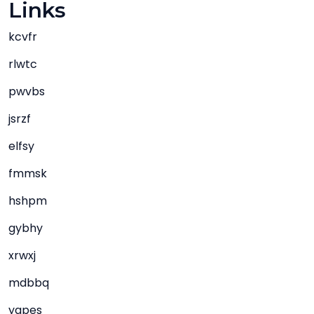
Links
kcvfr
rlwtc
pwvbs
jsrzf
elfsy
fmmsk
hshpm
gybhy
xrwxj
mdbbq
yapes