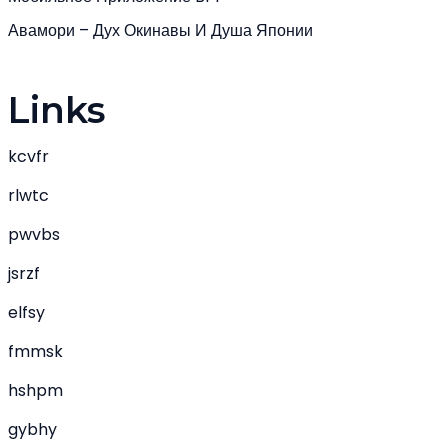
Авамори – Дух Окинавы И Душа Японии
Links
kcvfr
rlwtc
pwvbs
jsrzf
elfsy
fmmsk
hshpm
gybhy