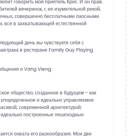
любит говорить мой приятель Крис. И он прав.
ителей вечеринок, с ее изумительной рекой,
очных, совершенно бесплатными лаосными
, все в захватывающей естественной
следующий день вы чувствуете себя с
завтрака в ресторане Family Guy Playing
общения о Vang Vieng.
ское общество, созданное в будущем – как
, упорядоченное и идеально управляемое
расивой, современной архитектурой;
и идеально построенные пешеходные
сается охвата его разнообразия. Мои две