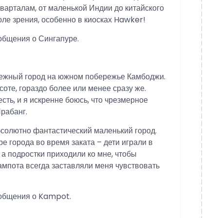
варталам, от маленькой Индии до китайского
поле зрения, особенно в киосках Hawker!
общения о Сингапуре.
режный город на южном побережье Камбоджи.
соте, гораздо более или менее сразу же.
 есть, и я искренне боюсь, что чрезмерное
Прабанг.
абсолютно фантастический маленький город.
е города во время заката – дети играли в
 а подростки приходили ко мне, чтобы
ампота всегда заставляли меня чувствовать
ообщения о Kampot.