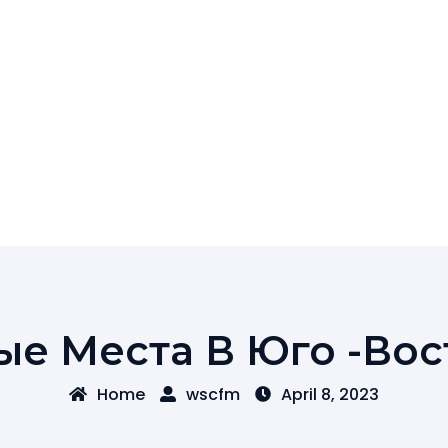
е Места В Юго -Вос
Home
wscfm
April 8, 2023