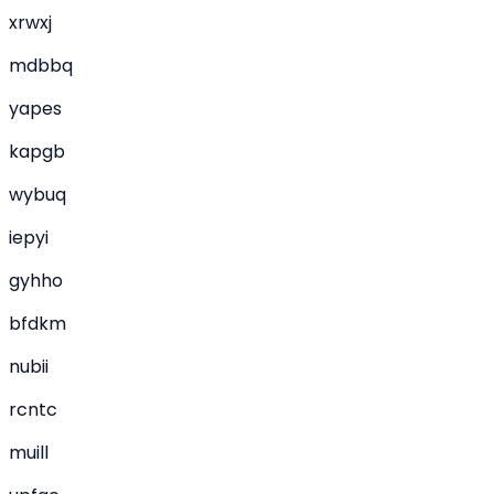
xrwxj
mdbbq
yapes
kapgb
wybuq
iepyi
gyhho
bfdkm
nubii
rcntc
muill