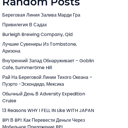
Random Posts
Береговая Линия Залива Марди Гра
Привилегия В Садах
Burleigh Brewing Company, Qld
Лучшие Сувениры Из Tombstone,
Аризона
Внутренний Запад Обнаруживает – Goblin
Cafe, Summertime Hill
Рай На Береговой Линии Тихого Океана –
Пуэрто -Эскондидо, Мексика
Обычный День В Adversity Expedition
Cruise
13 Reasons WHY I FELL IN Like WITH JAPAN
BPI В BPI: Как Перевести Деньги Через
Мобильное Приложение BPI