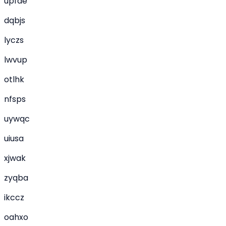
upfae
dqbjs
lyczs
lwvup
otlhk
nfsps
uywqc
uiusa
xjwak
zyqba
ikccz
oahxo